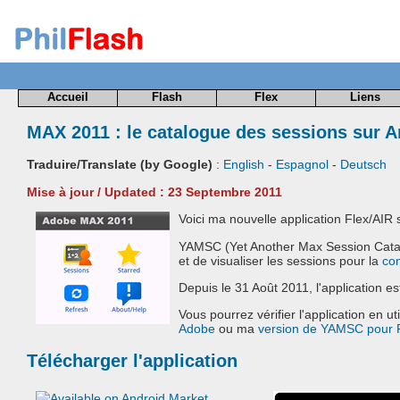
Accueil
Flash
Flex
Liens
MAX 2011 : le catalogue des sessions sur A
Traduire/Translate (by Google)
:
English
-
Espagnol
-
Deutsch
Mise à jour / Updated : 23 Septembre 2011
Voici ma nouvelle application Flex/AIR
YAMSC (Yet Another Max Session Catalo
et de visualiser les sessions pour la
co
Depuis le 31 Août 2011, l'application e
Vous pourrez vérifier l'application en uti
Adobe
ou ma
version de YAMSC pour 
Télécharger l'application