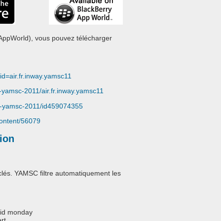
 AppWorld), vous pouvez télécharger
id=air.fr.inway.yamsc11
yamsc-2011/air.fr.inway.yamsc11
ax-yamsc-2011/id459074355
content/56079
tion
lés. YAMSC filtre automatiquement les
roid monday
rt