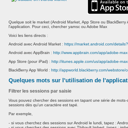
Quelque soit le market (Android Market, App Store ou BlackBerry
l'application. Pour ceci, chercher yamsc ou Adobe Max
Voici les liens directs :
Android avec Android Market :
https://market.android.com/details?
Android avec AppBrain :
http://www.appbrain.com/app/adobe-max-
App Store (pour iPad) :
http://itunes.apple.com/us/app/adobe-m
BlackBerry App World :
http://appworld.blackberry.com/webstore/
Quelques mots sur l'utilisation de l'applica
Filtrer les sessions par saisie
Vous pouvez chercher des sessions en tapant une série de mots-c
sessions dès qu'un caractère est tapé.
Par exemple,
- si vous cherchez des sessions sur Android le lundi, tapez : And
- si vous cherchez des sessions avec Thibault Imbert, tapez : imbe