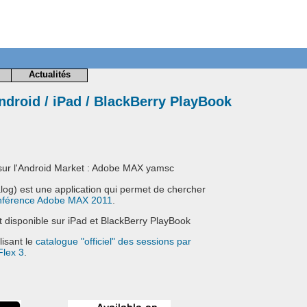
Actualités
ndroid / iPad / BlackBerry PlayBook
 sur l'Android Market : Adobe MAX yamsc
g) est une application qui permet de chercher
nférence Adobe MAX 2011
.
st disponible sur iPad et BlackBerry PlayBook
lisant le
catalogue "officiel" des sessions par
Flex 3
.