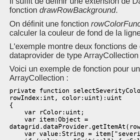
Il suffit de définir une extension de D
fonction
drawRowBackground
.
On définit une fonction
rowColorFunc
calculer la couleur de fond de la lign
L'exemple montre deux fonctions de 
dataprovider de type ArrayCollectio
Voici un exemple de fonction pour un
ArrayCollection :
private function selectSeverityCol
rowIndex:int, color:uint):uint
{
var rColor:uint;
var item:Object =
datagrid.dataProvider.getItemAt(ro
var value:String = item["severi