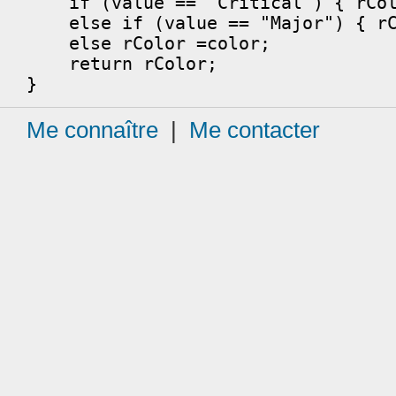
if (value == "Critical") { rColo
else if (value == "Major") { rCo
else rColor =color;
return rColor;
}
Me connaître
|
Me contacter