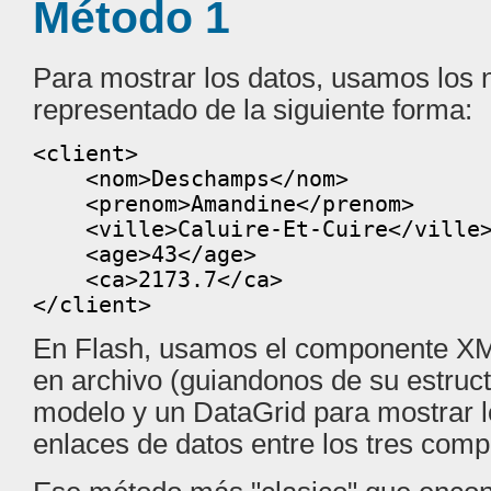
Método 1
Para mostrar los datos, usamos los n
representado de la siguiente forma:
<client>
<nom>Deschamps</nom>
<prenom>Amandine</prenom>
<ville>Caluire-Et-Cuire</ville
<age>43</age>
<ca>2173.7</ca>
</client>
En Flash, usamos el componente XM
en archivo (guiandonos de su estruc
modelo y un DataGrid para mostrar 
enlaces de datos entre los tres com