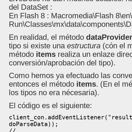
del DataSet :
En Flash 8 : Macromedia\Flash 8\en\
Run\Classes\mx\data\components\D
En realidad, el método
dataProvide
tipo si existe una
estructura
(cón el 
método
items
realiza un enlaze direc
conversión/aprobación del tipo).
Como hemos ya efectuado las conver
entonces el método
items
. (En el m
los tipos no era nécesaria).
El código es el siguiente:
client_con.addEventListener("resul
doParseData));
//