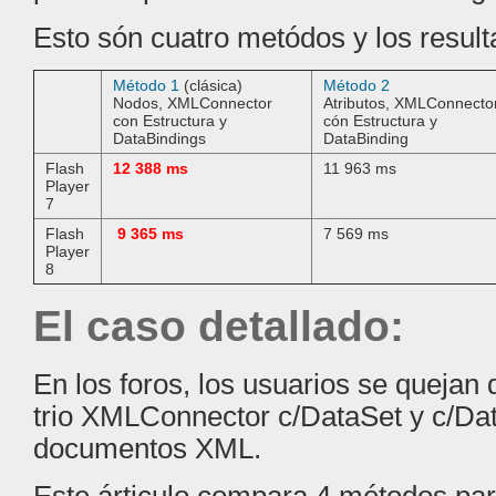
Esto són cuatro metódos y los resul
Método 1
(clásica)
Método 2
Nodos, XMLConnector
Atributos, XMLConnecto
con Estructura y
cón Estructura y
DataBindings
DataBinding
Flash
12 388 ms
11 963 ms
Player
7
Flash
9 365 ms
7 569 ms
Player
8
El caso detallado:
En los foros, los usuarios se quejan 
trio XMLConnector c/DataSet y c/Dat
documentos XML.