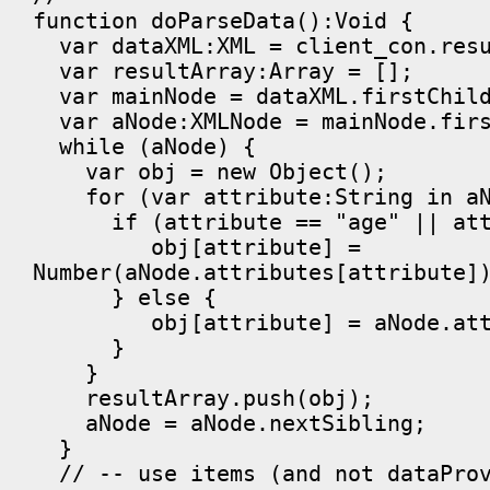
function doParseData():Void {
var dataXML:XML = client_con.resu
var resultArray:Array = [];
var mainNode = dataXML.firstChil
var aNode:XMLNode = mainNode.firs
while (aNode) {
var obj = new Object();
for (var attribute:String in aNo
if (attribute == "age" || attr
obj[attribute] =
Number(aNode.attributes[attribute]
} else {
obj[attribute] = aNode.attrib
}
}
resultArray.push(obj);
aNode = aNode.nextSibling;
}
// -- use items (and not dataProv